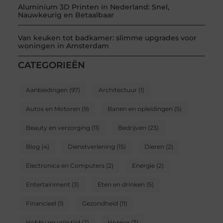
Aluminium 3D Printen in Nederland: Snel,
Nauwkeurig en Betaalbaar
Van keuken tot badkamer: slimme upgrades voor
woningen in Amsterdam
CATEGORIEËN
Aanbiedingen
(97)
Architectuur
(1)
Autos en Motoren
(9)
Banen en opleidingen
(5)
Beauty en verzorging
(11)
Bedrijven
(23)
Blog
(4)
Dienstverlening
(15)
Dieren
(2)
Electronica en Computers
(2)
Energie
(2)
Entertainment
(3)
Eten en drinken
(5)
Financieel
(1)
Gezondheid
(11)
Hobby en vrije tijd
(2)
Horeca
(3)