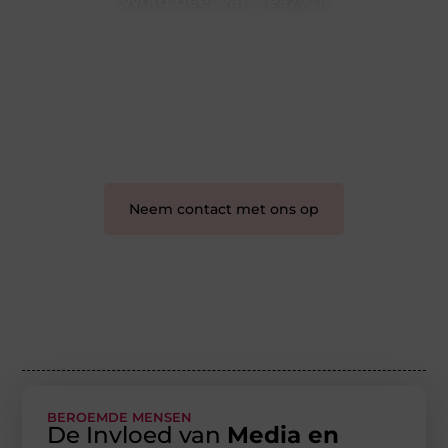
Word deel van Teazy.nl
Teazy.nl is dé plek waar creativiteit, schrijven en lezen
samenkomen. Heb je een passie voor bloggen,
verhalen vertellen of gewoon het ontdekken van
inspirerende content? Dan hoor jij bij ons!
❝
Samen maken we bloggen toegankelijk, creatief
en leuk voor iedereen
❞
Neem contact met ons op
BEROEMDE MENSEN
De Invloed van
Media en