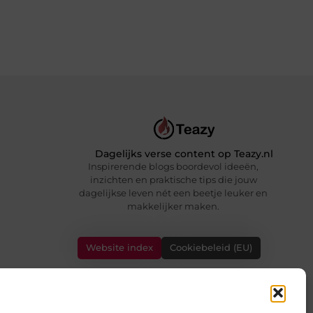
Dagelijks verse content op Teazy.nl
Inspirerende blogs boordevol ideeën,
inzichten en praktische tips die jouw
dagelijkse leven nét een beetje leuker en
makkelijker maken.
Website index
Cookiebeleid (EU)