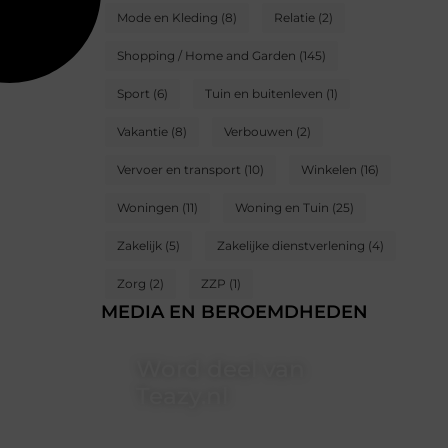
Mode en Kleding
(8)
Relatie
(2)
Shopping / Home and Garden
(145)
Sport
(6)
Tuin en buitenleven
(1)
Vakantie
(8)
Verbouwen
(2)
Vervoer en transport
(10)
Winkelen
(16)
Woningen
(11)
Woning en Tuin
(25)
Zakelijk
(5)
Zakelijke dienstverlening
(4)
Zorg
(2)
ZZP
(1)
MEDIA EN BEROEMDHEDEN
Word deel van
Teazy.nl
Teazy.nl is dé plek waar creativiteit,