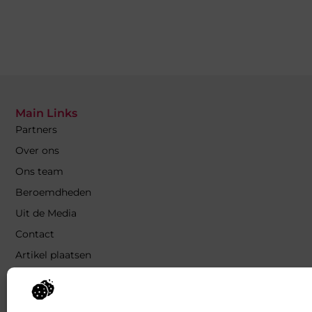
Main Links
Partners
Over ons
Ons team
Beroemdheden
Uit de Media
Contact
Artikel plaatsen
Website Linkbuilding: Bouw aan
de Autoriteit van Jouw Website
Verdien geld met je website: Zo