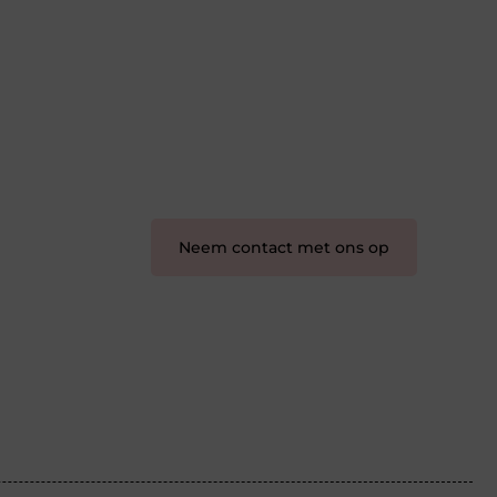
schrijven en lezen samenkomen. Heb
je een passie voor bloggen, verhalen
vertellen of gewoon het ontdekken
van inspirerende content? Dan hoor jij
bij ons!
❝
Samen maken we bloggen
toegankelijk, creatief en leuk voor
iedereen
❞
Neem contact met ons op