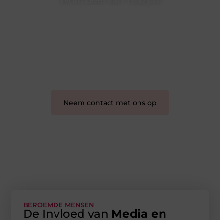
Word deel van Teazy.nl
Teazy.nl is dé plek waar creativiteit, schrijven en lezen
samenkomen. Heb je een passie voor bloggen,
verhalen vertellen of gewoon het ontdekken van
inspirerende content? Dan hoor jij bij ons!
❝
Samen maken we bloggen toegankelijk, creatief
en leuk voor iedereen
❞
Neem contact met ons op
BEROEMDE MENSEN
De Invloed van
Media en