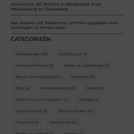
Aluminium 3D Printen in Nederland: Snel,
Nauwkeurig en Betaalbaar
Van keuken tot badkamer: slimme upgrades voor
woningen in Amsterdam
CATEGORIEËN
Aanbiedingen
(97)
Architectuur
(1)
Autos en Motoren
(9)
Banen en opleidingen
(5)
Beauty en verzorging
(11)
Bedrijven
(23)
Blog
(4)
Dienstverlening
(15)
Dieren
(2)
Electronica en Computers
(2)
Energie
(2)
Entertainment
(3)
Eten en drinken
(5)
Financieel
(1)
Gezondheid
(11)
Hobby en vrije tijd
(2)
Horeca
(3)