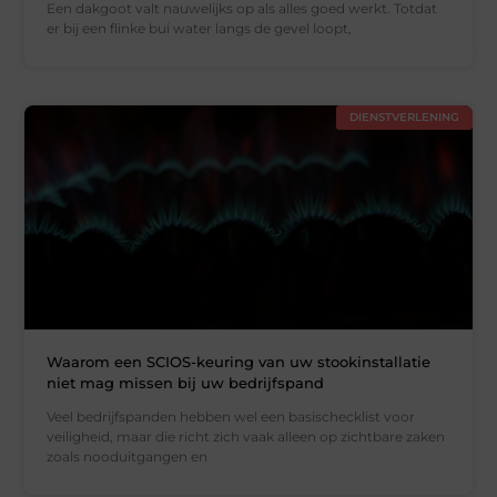
Een dakgoot valt nauwelijks op als alles goed werkt. Totdat
er bij een flinke bui water langs de gevel loopt,
DIENSTVERLENING
Waarom een SCIOS-keuring van uw stookinstallatie
niet mag missen bij uw bedrijfspand
Veel bedrijfspanden hebben wel een basischecklist voor
veiligheid, maar die richt zich vaak alleen op zichtbare zaken
zoals nooduitgangen en