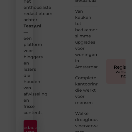
Betaalbaar
het
we
enthousiaste
bloggen
Van
redactieteam
toegankelijk,
keuken
achter
creatief
tot
Teazy.nl
en
badkamer:
leuk
—
slimme
voor
een
upgrades
iedereen
platform
❞
voor
voor
woningen
bloggers
in
en
Amsterdam
Registre
lezers
vandaa
die
nog
Complete
houden
kantoorinrichting
van
die werkt
afwisseling
voor
en
mensen
frisse
content.
Welke
droogbouw
vloerverwarming
Redactie
van
met