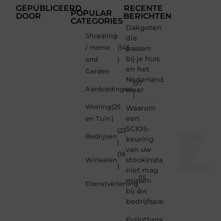
GEPUBLICEERD
RECENTE
POPULAR
DOOR
BERICHTEN
CATEGORIES
Dakgoten
Shopping
die
/ Home
(145
passen
bij je huis
and
)
en het
Garden
Nederlandse
(97
Aanbiedingen
weer
)
Woning
(25
Waarom
een
en Tuin
)
SCIOS-
(23
Word
Bedrijven
keuring
)
deel
van uw
(16
van
stookinstallatie
Winkelen
Teazy.nl
)
niet mag
(15
missen
Dienstverlening
Teazy.nl
)
bij uw
is dé
bedrijfspand
plek
waar
Fysiotherapie
creativiteit,