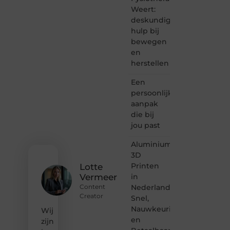
schrijven
Weert:
en
deskundige
lezen
hulp bij
samenkomen.
bewegen
Heb je
en
een
herstellen
passie
voor
Een
bloggen,
verhalen
persoonlijke
vertellen
aanpak
of
die bij
gewoon
jou past
het
ontdekken
Aluminium
van
3D
inspirerende
Printen
content?
Lotte
Dan
in
Vermeer
hoor jij
Nederland:
Content
bij ons!
Creator
Snel,
Nauwkeurig
Wij
❝
en
Samen
zijn
maken