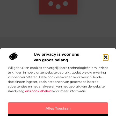
Main Links
Uw privacy is voor ons
Website Linkbuilding: Bouw aan de Autoriteit van Jouw Website
Verdien geld met je website: Zo bouw je een online inkomstenbron op
van groot belang.
Wij gebruiken cookies en vergelijkbare technologieën om inzicht
te krijgen in hoe u onze website gebruikt, zodat we uw ervaring
Dagelijks verse content op Teazy.nl
kunnen verbeteren. Deze cookies worden voor verschillende
Inspirerende blogs boordevol ideeën, inzichten en
doeleinden ingezet, zoals het tonen van gepersonaliseerde
praktische tips die jouw dagelijkse leven nét een beetje
advertenties en het analyseren van het gebruik van de website.
leuker en makkelijker maken.
Raadpleeg
ons cookiebeleid
voor meer informatie.
Website index
Cookiebeleid (EU)
Alles Toestaan