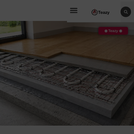
◉ Teazy ◉