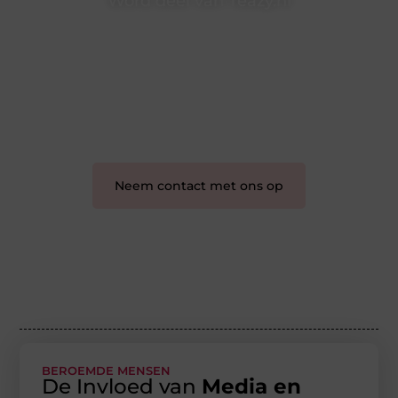
Word deel van Teazy.nl
Teazy.nl is dé plek waar creativiteit, schrijven en lezen
samenkomen. Heb je een passie voor bloggen,
verhalen vertellen of gewoon het ontdekken van
inspirerende content? Dan hoor jij bij ons!
❝
Samen maken we bloggen toegankelijk, creatief
en leuk voor iedereen
❞
Neem contact met ons op
BEROEMDE MENSEN
De Invloed van
Media en