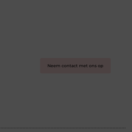
schrijven en lezen samenkomen. Heb
je een passie voor bloggen, verhalen
vertellen of gewoon het ontdekken
van inspirerende content? Dan hoor jij
bij ons!
❝
Samen maken we bloggen
toegankelijk, creatief en leuk voor
iedereen
❞
Neem contact met ons op