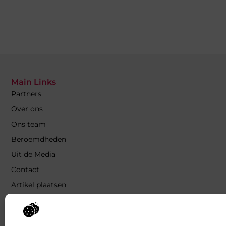
Main Links
Partners
Over ons
Ons team
Beroemdheden
Uit de Media
Contact
Artikel plaatsen
Website Linkbuilding: Bouw aan
de Autoriteit van Jouw Website
Verdien geld met je website: Zo