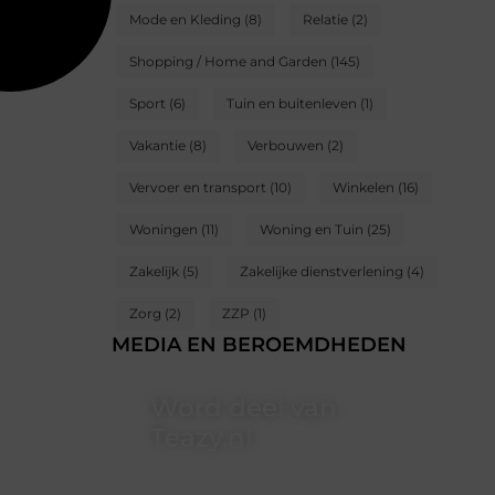
Mode en Kleding
(8)
Relatie
(2)
Shopping / Home and Garden
(145)
Sport
(6)
Tuin en buitenleven
(1)
Vakantie
(8)
Verbouwen
(2)
Vervoer en transport
(10)
Winkelen
(16)
Woningen
(11)
Woning en Tuin
(25)
Zakelijk
(5)
Zakelijke dienstverlening
(4)
Zorg
(2)
ZZP
(1)
MEDIA EN BEROEMDHEDEN
Word deel van
Teazy.nl
Teazy.nl is dé plek waar creativiteit,