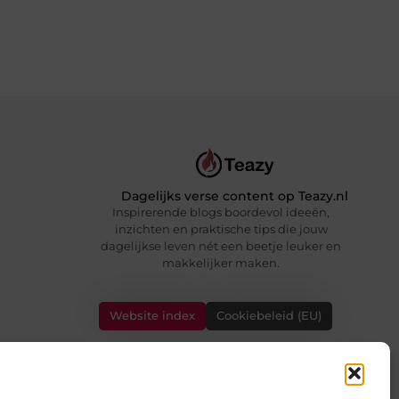
Dagelijks verse content op Teazy.nl
Inspirerende blogs boordevol ideeën,
inzichten en praktische tips die jouw
dagelijkse leven nét een beetje leuker en
makkelijker maken.
Website index
Cookiebeleid (EU)