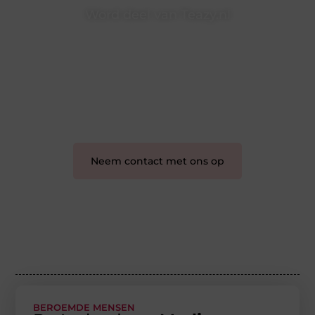
Word deel van Teazy.nl
Teazy.nl is dé plek waar creativiteit, schrijven en lezen
samenkomen. Heb je een passie voor bloggen,
verhalen vertellen of gewoon het ontdekken van
inspirerende content? Dan hoor jij bij ons!
❝
Samen maken we bloggen toegankelijk, creatief
en leuk voor iedereen
❞
Neem contact met ons op
BEROEMDE MENSEN