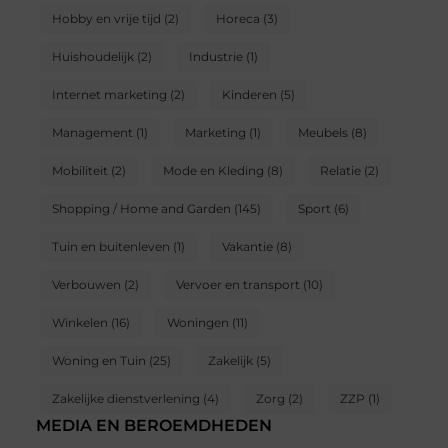
Hobby en vrije tijd
(2)
Horeca
(3)
Huishoudelijk
(2)
Industrie
(1)
Internet marketing
(2)
Kinderen
(5)
Management
(1)
Marketing
(1)
Meubels
(8)
Mobiliteit
(2)
Mode en Kleding
(8)
Relatie
(2)
Shopping / Home and Garden
(145)
Sport
(6)
Tuin en buitenleven
(1)
Vakantie
(8)
Verbouwen
(2)
Vervoer en transport
(10)
Winkelen
(16)
Woningen
(11)
Woning en Tuin
(25)
Zakelijk
(5)
Zakelijke dienstverlening
(4)
Zorg
(2)
ZZP
(1)
MEDIA EN BEROEMDHEDEN