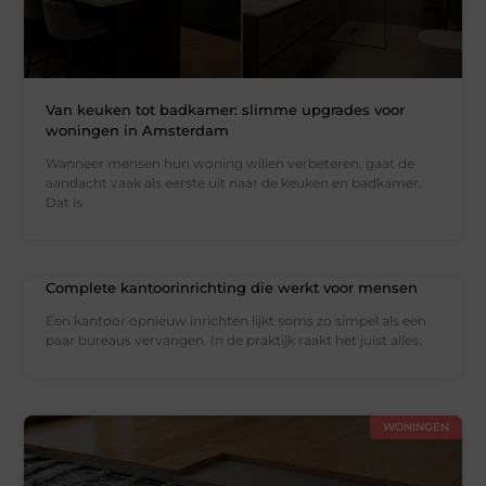
Van keuken tot badkamer: slimme upgrades voor
woningen in Amsterdam
Wanneer mensen hun woning willen verbeteren, gaat de
aandacht vaak als eerste uit naar de keuken en badkamer.
Dat is
Complete kantoorinrichting die werkt voor mensen
Een kantoor opnieuw inrichten lijkt soms zo simpel als een
paar bureaus vervangen. In de praktijk raakt het juist alles:
WONINGEN