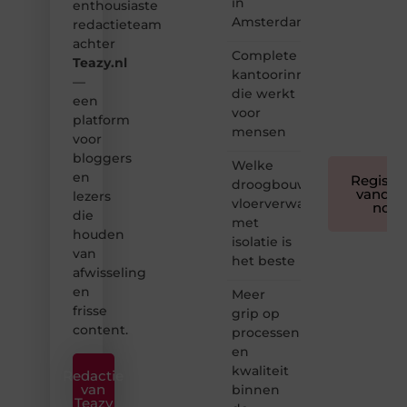
in
enthousiaste
bloggen
Amsterdam
toegankelijk,
redactieteam
creatief
achter
Complete
en
Teazy.nl
leuk
kantoorinrichting
—
voor
die werkt
een
iedereen
voor
platform
❞
mensen
voor
bloggers
Welke
en
Registre
droogbouw
vandaa
lezers
vloerverwarming
nog
die
met
houden
isolatie is
van
het beste
afwisseling
en
Meer
frisse
grip op
content.
processen
en
kwaliteit
Redactie
van
binnen
Teazy