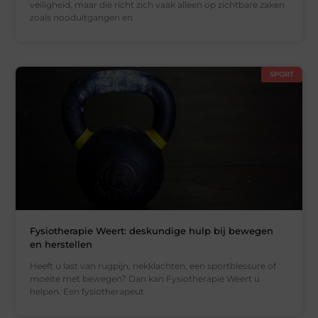
veiligheid, maar die richt zich vaak alleen op zichtbare zaken
zoals nooduitgangen en
SPORT
Fysiotherapie Weert: deskundige hulp bij bewegen
en herstellen
Heeft u last van rugpijn, nekklachten, een sportblessure of
moeite met bewegen? Dan kan Fysiotherapie Weert u
helpen. Een fysiotherapeut