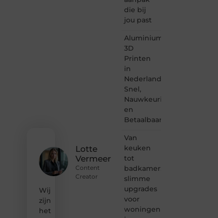
en
die bij
lezen
jou past
samenkomen.
Heb je
Aluminium
een
passie
3D
voor
Printen
bloggen,
in
verhalen
Nederland:
vertellen
Snel,
of
Nauwkeurig
gewoon
het
en
ontdekken
Betaalbaar
van
inspirerende
Van
content?
keuken
Lotte
Dan
tot
Vermeer
hoor jij
badkamer:
Content
bij ons!
Creator
slimme
❝
upgrades
Wij
Samen
voor
zijn
maken
woningen
het
we