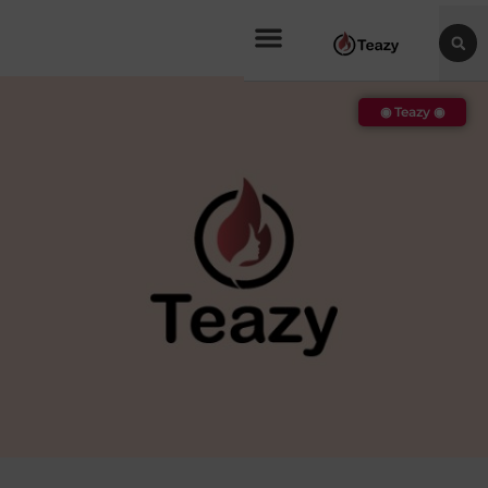
◉ Teazy ◉