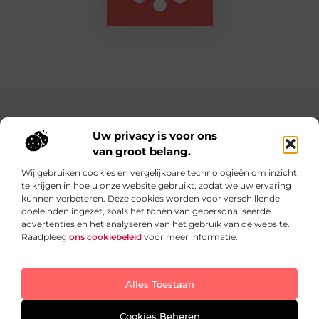
Main Links
Uw privacy is voor ons
Website Linkbuilding: Bouw aan de Autoriteit van Jouw Website
Verdien geld met je website: Zo bouw je een online inkomstenbron op
van groot belang.
Wij gebruiken cookies en vergelijkbare technologieën om inzicht
te krijgen in hoe u onze website gebruikt, zodat we uw ervaring
Dagelijks verse content op Teazy.nl
kunnen verbeteren. Deze cookies worden voor verschillende
Inspirerende blogs boordevol ideeën, inzichten en
doeleinden ingezet, zoals het tonen van gepersonaliseerde
praktische tips die jouw dagelijkse leven nét een beetje
advertenties en het analyseren van het gebruik van de website.
leuker en makkelijker maken.
Raadpleeg
ons cookiebeleid
voor meer informatie.
Website index
Cookiebeleid (EU)
Alles Toestaan
@2025 All Right Reserved. Design by
www.teazy.nl
Cookies Beheren