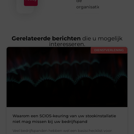
de
organisatie
Gerelateerde berichten
die u mogelijk
interesseren.
DIENSTVERLENING
Waarom een SCIOS-keuring van uw stookinstallatie
niet mag missen bij uw bedrijfspand
Veel bedrijfspanden hebben wel een basischecklist voor