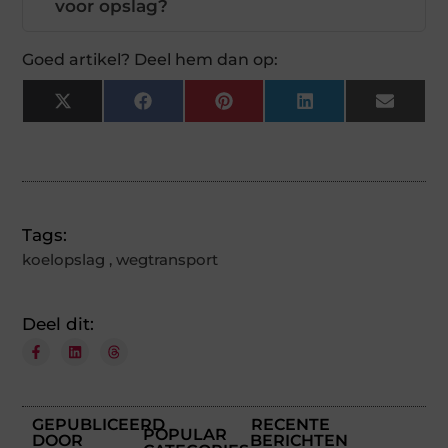
voor opslag?
Goed artikel? Deel hem dan op:
X
Facebook
Pinterest
LinkedIn
Email
(Twitter)
Tags:
koelopslag
,
wegtransport
Deel dit:
GEPUBLICEERD
RECENTE
POPULAR
DOOR
BERICHTEN