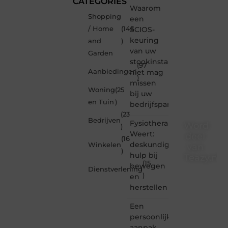
CATEGORIES
Waarom
Shopping
een
/ Home
(145
SCIOS-
keuring
and
)
van uw
Garden
stookinstallatie
(97
Aanbiedingen
niet mag
)
missen
Woning
(25
bij uw
en Tuin
)
bedrijfspand
(23
Bedrijven
Fysiotherapie
Word
)
Weert:
deel
(16
deskundige
Winkelen
van
)
hulp bij
Teazy.nl
(15
bewegen
Dienstverlening
)
Teazy.nl
en
is dé
herstellen
plek
waar
Een
creativiteit,
persoonlijke
schrijven
aanpak