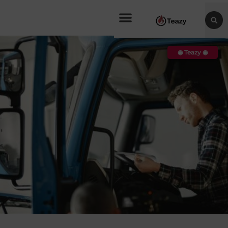
◉ Teazy ◉