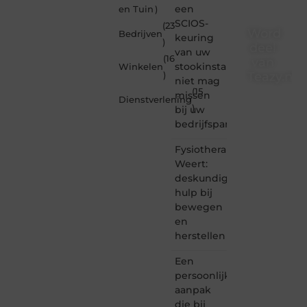
een
en Tuin
)
SCIOS-
(23
Word
Bedrijven
keuring
)
deel
van uw
(16
van
stookinstallatie
Winkelen
Teazy.nl
)
niet mag
(15
missen
Dienstverlening
Teazy.nl
)
bij uw
is dé
bedrijfspand
plek
waar
Fysiotherapie
creativiteit,
schrijven
Weert:
en
deskundige
lezen
hulp bij
samenkomen.
bewegen
Heb je
en
een
herstellen
passie
voor
Een
bloggen,
verhalen
persoonlijke
vertellen
aanpak
of
die bij