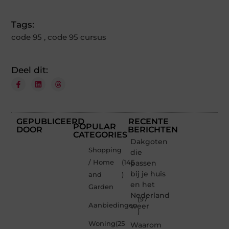
Tags:
code 95
,
code 95 cursus
Deel dit:
GEPUBLICEERD
RECENTE
POPULAR
DOOR
BERICHTEN
CATEGORIES
Dakgoten
Shopping
die
/ Home
(145
passen
bij je huis
and
)
en het
Garden
Nederlandse
(97
Aanbiedingen
weer
)
Woning
(25
Waarom