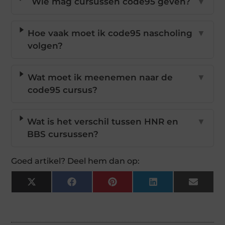
Wie mag cursussen code95 geven?
▼
Hoe vaak moet ik code95 nascholing
▼
volgen?
Wat moet ik meenemen naar de
▼
code95 cursus?
Wat is het verschil tussen HNR en
▼
BBS cursussen?
Goed artikel? Deel hem dan op:
X
Facebook
Pinterest
LinkedIn
Email
(Twitter)