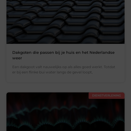
Dakgoten die passen bij je huis en het Nederlandse
weer
Een dakgoot valt nauwelijks op als alles goed werkt. Totdat
er bij een flinke bui water langs de gevel loopt,
DIENSTVERLENING