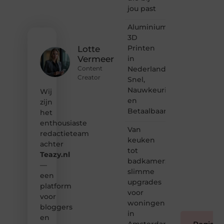
gewoon
jou past
het
ontdekken
Aluminium
van
3D
inspirerende
Printen
content?
Lotte
Dan
in
Vermeer
hoor jij
Nederland:
Content
bij ons!
Creator
Snel,
Nauwkeurig
Wij
❝
en
Samen
zijn
Betaalbaar
maken
het
we
enthousiaste
bloggen
Van
redactieteam
toegankelijk,
keuken
achter
creatief
tot
Teazy.nl
en
badkamer:
leuk
—
slimme
voor
een
upgrades
iedereen
platform
❞
voor
voor
woningen
bloggers
in
en
Amsterdam