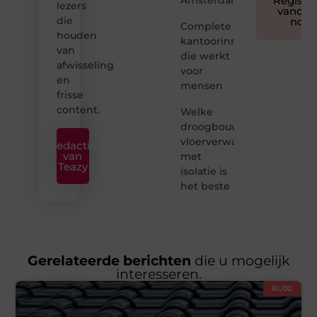
Registre
lezers
vandaa
die
nog
Complete
houden
kantoorinrichting
van
die werkt
afwisseling
voor
en
mensen
frisse
content.
Welke
droogbouw
vloerverwarming
Redactie
van
met
Teazy
isolatie is
het beste
Gerelateerde berichten
die u mogelijk
interesseren.
BLOG