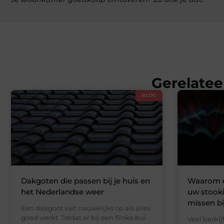
Gerelatee
BLOG
Dakgoten die passen bij je huis en
Waarom e
het Nederlandse weer
uw stooki
missen bi
Een dakgoot valt nauwelijks op als alles
goed werkt. Totdat er bij een flinke bui
Veel bedri