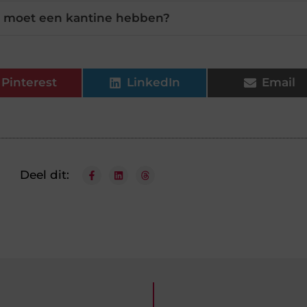
e moet een kantine hebben?
Pinterest
LinkedIn
Email
Deel dit: