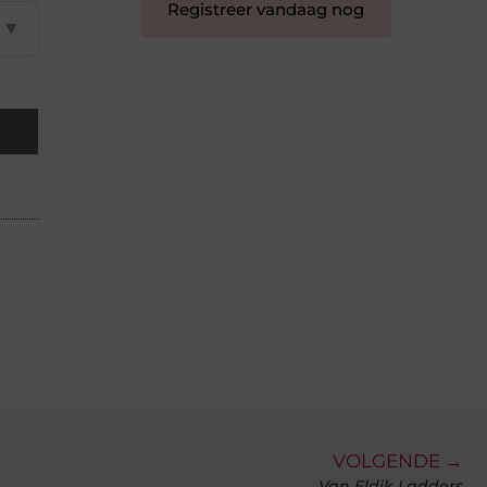
Registreer vandaag nog
▼
VOLGENDE →
Van Eldik Ladders