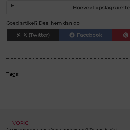
Hoeveel opslagruimt
Goed artikel? Deel hem dan op:
X (Twitter)
Facebook
Tags:
← VORIG
Je woonkamer goedkoop omtoveren? Zo doe je dat!