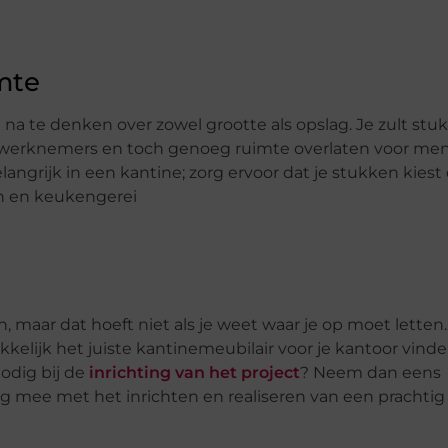
mte
m na te denken over zowel grootte als opslag. Je zult stu
e werknemers en toch genoeg ruimte overlaten voor me
langrijk in een kantine; zorg ervoor dat je stukken kiest 
en en keukengerei
 maar dat hoeft niet als je weet waar je op moet letten.
kelijk het juiste kantinemeubilair voor je kantoor vind
nodig bij de
inrichting van het project
? Neem dan eens
ag mee met het inrichten en realiseren van een prachtig