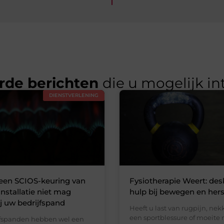
rde berichten
die u mogelijk in
DIENSTVERLENING
en SCIOS-keuring van
Fysiotherapie Weert: de
nstallatie niet mag
hulp bij bewegen en hers
j uw bedrijfspand
Heeft u last van rugpijn, nek
een sportblessure of moeite
jfspanden hebben wel een