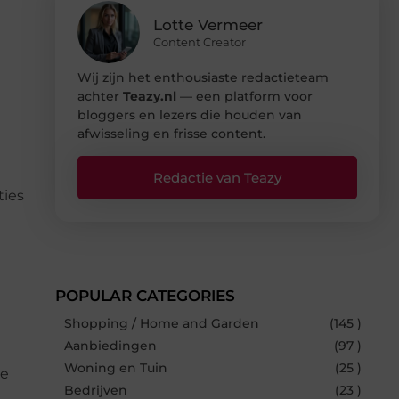
Lotte Vermeer
Content Creator
Wij zijn het enthousiaste redactieteam
achter
Teazy.nl
— een platform voor
bloggers en lezers die houden van
afwisseling en frisse content.
Redactie van Teazy
ties
POPULAR CATEGORIES
Shopping / Home and Garden
(145 )
n
Aanbiedingen
(97 )
Woning en Tuin
(25 )
oe
Bedrijven
(23 )