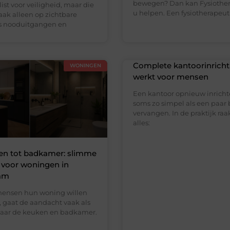
bewegen? Dan kan Fysiother
ist voor veiligheid, maar die
u helpen. Een fysiotherapeut
vaak alleen op zichtbare
s nooduitgangen en
Complete kantoorinricht
WONINGEN
werkt voor mensen
Een kantoor opnieuw inrichte
soms zo simpel als een paar
vervangen. In de praktijk raak
alles:
en tot badkamer: slimme
 voor woningen in
am
ensen hun woning willen
, gaat de aandacht vaak als
 naar de keuken en badkamer.