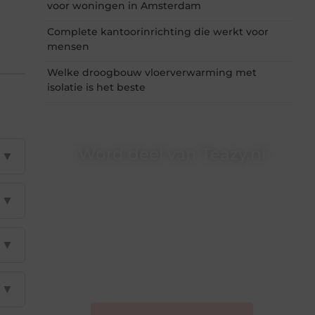
voor woningen in Amsterdam
Complete kantoorinrichting die werkt voor
mensen
Welke droogbouw vloerverwarming met
isolatie is het beste
Word deel van Teazy.nl
▼
Teazy.nl is dé plek waar creativiteit, schrijven en
lezen samenkomen. Heb je een passie voor
▼
bloggen, verhalen vertellen of gewoon het
ontdekken van inspirerende content? Dan hoor
jij bij ons!
▼
❝
Samen maken we bloggen toegankelijk,
creatief en leuk voor iedereen
❞
▼