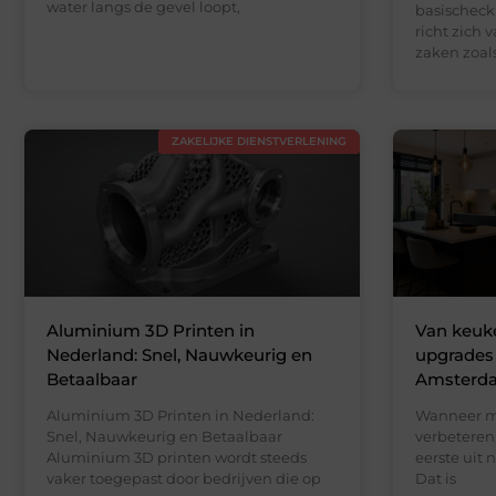
water langs de gevel loopt,
basischeckl
richt zich 
zaken zoal
ZAKELIJKE DIENSTVERLENING
Aluminium 3D Printen in
Van keuk
Nederland: Snel, Nauwkeurig en
upgrades
Betaalbaar
Amsterd
Aluminium 3D Printen in Nederland:
Wanneer m
Snel, Nauwkeurig en Betaalbaar
verbeteren
Aluminium 3D printen wordt steeds
eerste uit
vaker toegepast door bedrijven die op
Dat is