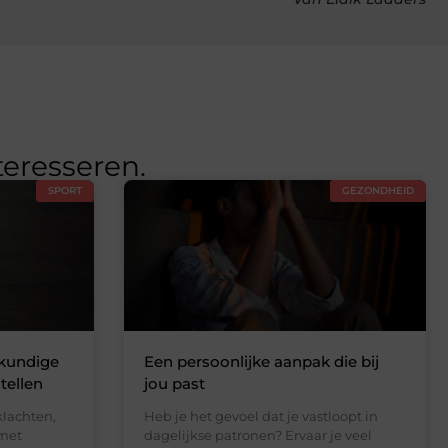
teresseren.
SPORT
GEZONDHEID
skundige
Een persoonlijke aanpak die bij
tellen
jou past
klachten,
Heb je het gevoel dat je vastloopt in
 met
dagelijkse patronen? Ervaar je veel