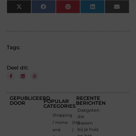
X
Facebook
Pinterest
LinkedIn
Email
(Twitter)
Tags:
Deel dit:
GEPUBLICEERD
RECENTE
POPULAR
DOOR
BERICHTEN
CATEGORIES
Dakgoten
Shopping
die
/ Home
(145
passen
bij je huis
and
)
en het