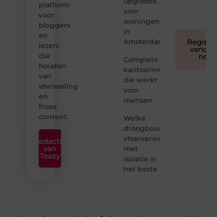
upgrades
iedereen
platform
❞
voor
voor
woningen
bloggers
in
en
Amsterdam
Registre
lezers
vandaa
die
nog
Complete
houden
kantoorinrichting
van
die werkt
afwisseling
voor
en
mensen
frisse
content.
Welke
droogbouw
vloerverwarming
Redactie
van
met
Teazy
isolatie is
het beste