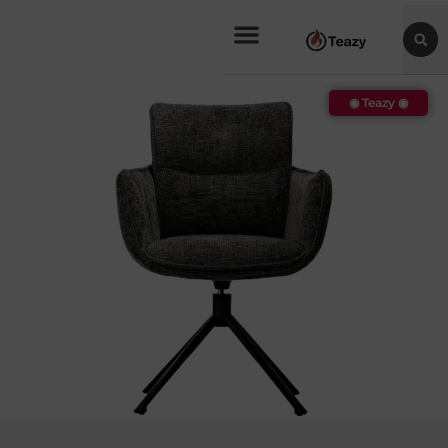
◉ Teazy ◉