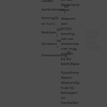
Garden
Nederlandse
(97
Aanbiedingen
weer
)
Woning
(25
Waarom
een
en Tuin
)
SCIOS-
(23
Word
Bedrijven
keuring
)
deel
van uw
(16
van
stookinstallatie
Winkelen
Teazy.nl
)
niet mag
(15
missen
Dienstverlening
Teazy.nl
)
bij uw
is dé
bedrijfspand
plek
waar
Fysiotherapie
creativiteit,
schrijven
Weert:
en
deskundige
lezen
hulp bij
samenkomen.
bewegen
Heb je
en
een
herstellen
passie