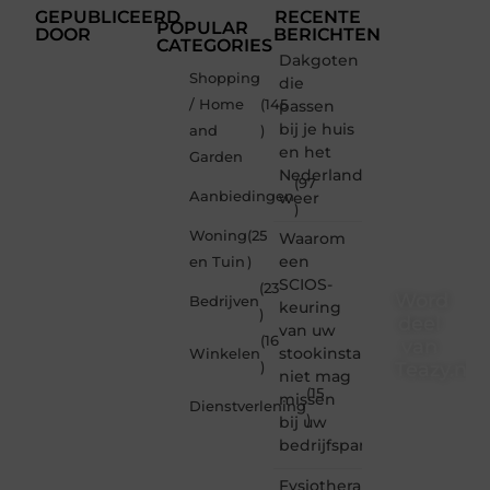
GEPUBLICEERD
RECENTE
POPULAR
DOOR
BERICHTEN
CATEGORIES
Dakgoten
Shopping
die
/ Home
(145
passen
bij je huis
and
)
en het
Garden
Nederlandse
(97
Aanbiedingen
weer
)
Woning
(25
Waarom
een
en Tuin
)
SCIOS-
(23
Word
Bedrijven
keuring
)
deel
van uw
(16
van
stookinstallatie
Winkelen
Teazy.nl
)
niet mag
(15
missen
Dienstverlening
Teazy.nl
)
bij uw
is dé
bedrijfspand
plek
waar
Fysiotherapie
creativiteit,