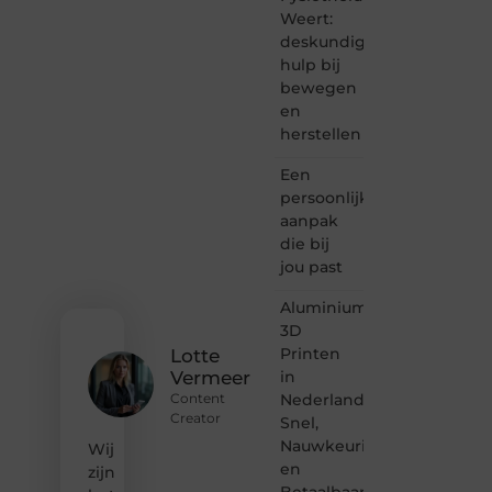
schrijven
Weert:
en
deskundige
lezen
hulp bij
samenkomen.
bewegen
Heb je
en
een
herstellen
passie
voor
Een
bloggen,
verhalen
persoonlijke
vertellen
aanpak
of
die bij
gewoon
jou past
het
ontdekken
Aluminium
van
3D
inspirerende
Printen
content?
Lotte
Dan
in
Vermeer
hoor jij
Nederland:
Content
bij ons!
Creator
Snel,
Nauwkeurig
Wij
❝
en
Samen
zijn
Betaalbaar
maken