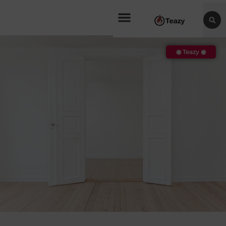
◉ Teazy ◉