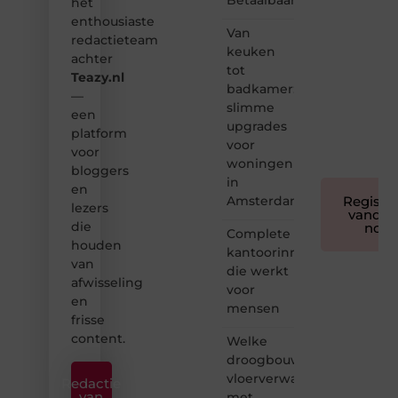
het
we
enthousiaste
bloggen
Van
redactieteam
toegankelijk,
keuken
achter
creatief
tot
Teazy.nl
en
badkamer:
leuk
—
slimme
voor
een
upgrades
iedereen
platform
❞
voor
voor
woningen
bloggers
in
en
Amsterdam
Registre
lezers
vandaa
die
nog
Complete
houden
kantoorinrichting
van
die werkt
afwisseling
voor
en
mensen
frisse
content.
Welke
droogbouw
vloerverwarming
Redactie
van
met