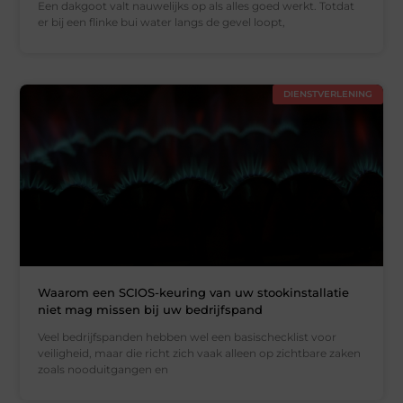
Een dakgoot valt nauwelijks op als alles goed werkt. Totdat
er bij een flinke bui water langs de gevel loopt,
DIENSTVERLENING
Waarom een SCIOS-keuring van uw stookinstallatie
niet mag missen bij uw bedrijfspand
Veel bedrijfspanden hebben wel een basischecklist voor
veiligheid, maar die richt zich vaak alleen op zichtbare zaken
zoals nooduitgangen en