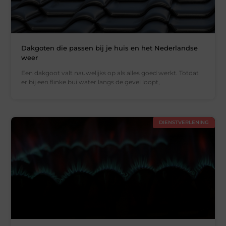
Dakgoten die passen bij je huis en het Nederlandse
weer
Een dakgoot valt nauwelijks op als alles goed werkt. Totdat
er bij een flinke bui water langs de gevel loopt,
DIENSTVERLENING