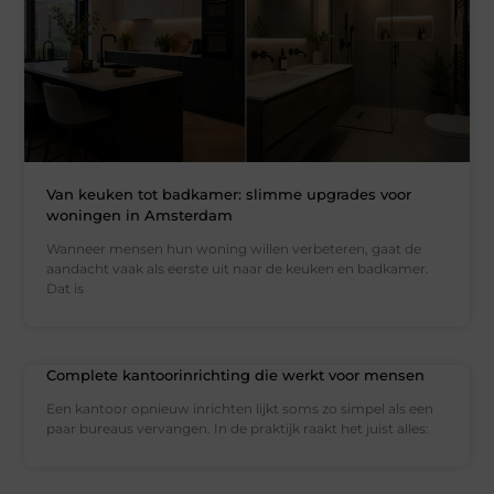
Van keuken tot badkamer: slimme upgrades voor
woningen in Amsterdam
Wanneer mensen hun woning willen verbeteren, gaat de
aandacht vaak als eerste uit naar de keuken en badkamer.
Dat is
Complete kantoorinrichting die werkt voor mensen
Een kantoor opnieuw inrichten lijkt soms zo simpel als een
paar bureaus vervangen. In de praktijk raakt het juist alles: