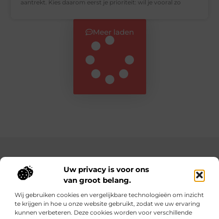
aantrekt. Kies daarom eerst je prioriteit: wil je vooral zo
Meer laden
Main Links
Uw privacy is voor ons
Website Linkbuilding: Bouw aan de Autoriteit van Jouw Website
Verdien geld met je website: Zo bouw je een online inkomstenbron op
van groot belang.
Wij gebruiken cookies en vergelijkbare technologieën om inzicht
te krijgen in hoe u onze website gebruikt, zodat we uw ervaring
Dagelijks verse content op Teazy.nl
kunnen verbeteren. Deze cookies worden voor verschillende
Inspirerende blogs boordevol ideeën, inzichten en