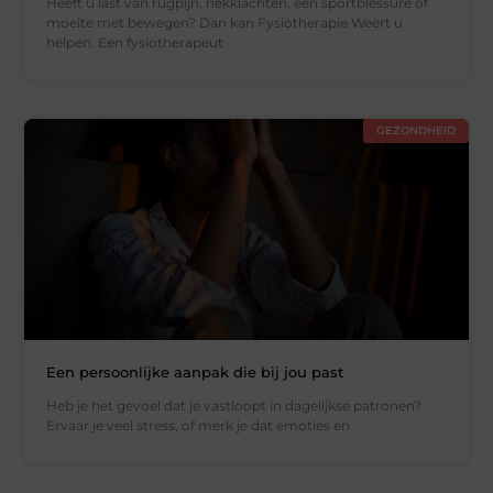
Heeft u last van rugpijn, nekklachten, een sportblessure of
moeite met bewegen? Dan kan Fysiotherapie Weert u
helpen. Een fysiotherapeut
GEZONDHEID
Een persoonlijke aanpak die bij jou past
Heb je het gevoel dat je vastloopt in dagelijkse patronen?
Ervaar je veel stress, of merk je dat emoties en