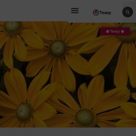
◉ Teazy ◉