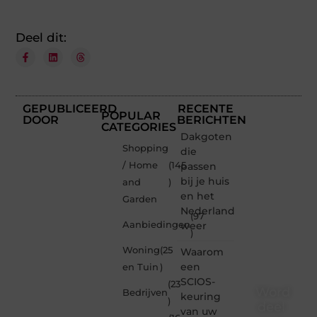
Deel dit:
GEPUBLICEERD
RECENTE
POPULAR
DOOR
BERICHTEN
CATEGORIES
Dakgoten
Shopping
die
/ Home
(145
passen
bij je huis
and
)
en het
Garden
Nederlandse
(97
Aanbiedingen
weer
)
Woning
(25
Waarom
een
en Tuin
)
SCIOS-
(23
Word
Bedrijven
keuring
)
deel
van uw