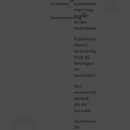
(16
van
stookinstallatie
Winkelen
Teazy.nl
)
niet mag
(15
missen
Dienstverlening
Teazy.nl
)
bij uw
is dé
bedrijfspand
plek
waar
Fysiotherapie
creativiteit,
schrijven
Weert:
en
deskundige
lezen
hulp bij
samenkomen.
bewegen
Heb je
en
een
herstellen
passie
voor
Een
bloggen,
verhalen
persoonlijke
vertellen
aanpak
of
die bij
gewoon
jou past
het
ontdekken
Aluminium
van
3D
inspirerende