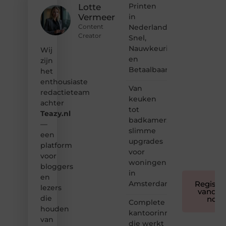
Printen
content?
Lotte
Dan
in
Vermeer
hoor jij
Nederland:
Content
bij ons!
Creator
Snel,
Nauwkeurig
Wij
❝
en
Samen
zijn
Betaalbaar
maken
het
we
enthousiaste
bloggen
Van
redactieteam
toegankelijk,
keuken
achter
creatief
tot
Teazy.nl
en
badkamer:
leuk
—
slimme
voor
een
upgrades
iedereen
platform
❞
voor
voor
woningen
bloggers
in
en
Amsterdam
Registre
lezers
vandaa
die
nog
Complete
houden
kantoorinrichting
van
die werkt