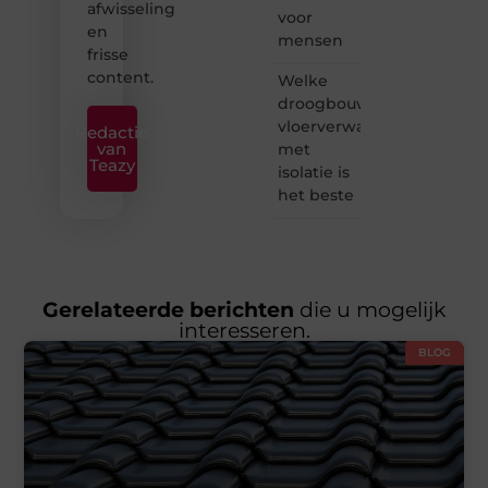
afwisseling
voor
en
mensen
frisse
content.
Welke
droogbouw
vloerverwarming
Redactie
van
met
Teazy
isolatie is
het beste
Gerelateerde berichten
die u mogelijk
interesseren.
BLOG